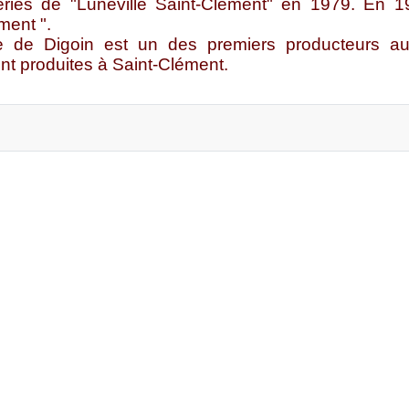
ceries de "Lunéville Saint-Clément" en 1979. En 
ment ".
ine de Digoin est un des premiers producteurs au
t produites à Saint-Clément.