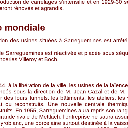
production de carrelages s’intensifie et en 1929-30
eront rénovés et agrandis.
e mondiale
ction des usines situées à Sarreguemines est arrêt
 de Sarreguemines est réactivée et placée sous séqu
nceries Villeroy et Boch.
à la libération de la ville, les usines de la faïence
cés sous la direction de M. Jean Cazal et de M. L
 des fours tunnels, les bâtiments, les ateliers, les 
at ou reconstruits. Une nouvelle centrale therm
truits. En 1955, Sarreguemines aura repris son rang 
rande rivale de Mettlach, l’entreprise ne saura ass
yroblanc, une porcelaine surtout destinée à la vaisse