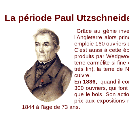
La période Paul Utzschneid
Grâce au génie inven
l’Angleterre alors pr
emploie 160 ouvriers q
C’est aussi à cette é
produits par Wedgwood
terre carmélite si fin
très fin), la terre d
cuivre.
En
1836,
quand il con
300 ouvriers, qui font
que le bois. Son acti
prix aux expositions
1844 à l’âge de 73 ans.