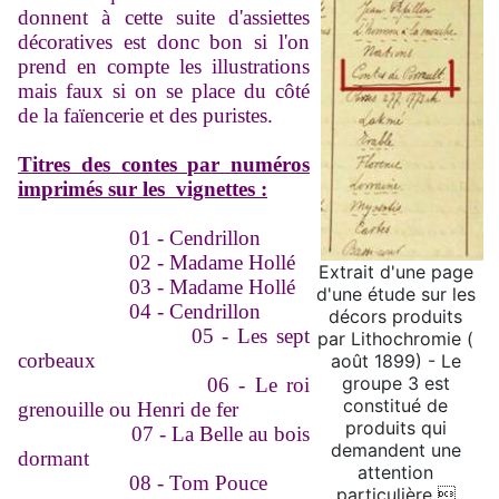
donnent à cette suite d'assiettes
décoratives est donc bon si l'on
prend en compte les illustrations
mais faux si on se place du côté
de la faïencerie et des puristes.
Titres des contes par numéros
imprimés sur les vignettes :
01 - Cendrillon
02 - Madame Hollé
Extrait d'une page
03 - Madame Hollé
d'une étude sur les
04 - Cendrillon
décors produits
05 - Les sept
par Lithochromie (
corbeaux
août 1899) - Le
groupe 3 est
06 - Le roi
constitué de
grenouille ou Henri de fer
produits qui
07 - La Belle au bois
demandent une
dormant
attention
08 - Tom Pouce
particulière 