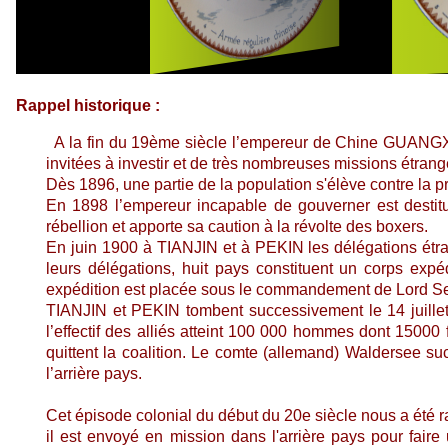
Rappel historique :
A la fin du 19ème siècle l’empereur de Chine GUANGXU
invitées à investir et de très nombreuses missions étrangè
Dès 1896, une partie de la population s'élève contre la p
En 1898 l’empereur incapable de gouverner est destitué
rébellion et apporte sa caution à la révolte des boxers.
En juin 1900 à TIANJIN et à PEKIN les délégations étra
leurs délégations, huit pays constituent un corps expé
expédition est placée sous le commandement de Lord S
TIANJIN et PEKIN tombent successivement le 14 juillet 
l’effectif des alliés atteint 100 000 hommes dont 15000 
quittent la coalition. Le comte (allemand) Waldersee 
l’arrière pays.
Cet épisode colonial du début du 20e siècle nous a été ra
il est envoyé en mission dans l'arrière pays pour faire 