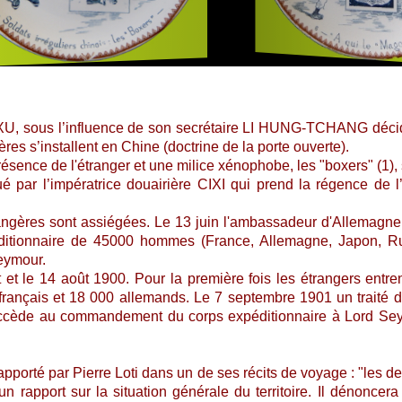
, sous l’influence de son secrétaire LI HUNG-TCHANG décide 
res s’installent en Chine (doctrine de la porte ouverte).
résence de l'étranger et une milice xénophobe, les "boxers" (1), 
 par l’impératrice douairière CIXI qui prend la régence de l’
ngères sont assiégées. Le 13 juin l'ambassadeur d'Allemagne e
ditionnaire de 45000 hommes (France, Allemagne, Japon, Russi
eymour.
et le 14 août 1900. Pour la première fois les étrangers entre
français et 18 000 allemands. Le 7 septembre 1901 un traité de p
succède au commandement du corps expéditionnaire à Lord Seymo
pporté par Pierre Loti dans un de ses récits de voyage : "les de
un rapport sur la situation générale du territoire. Il dénoncer